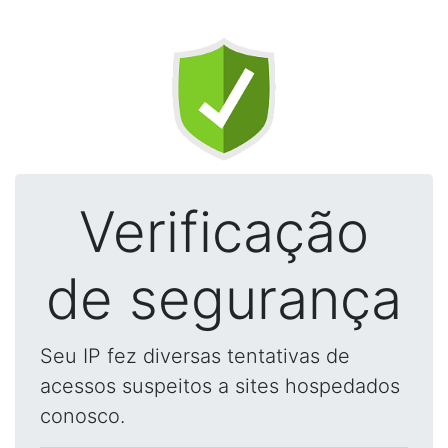
Verificação
de segurança
Seu IP fez diversas tentativas de
acessos suspeitos a sites hospedados
conosco.