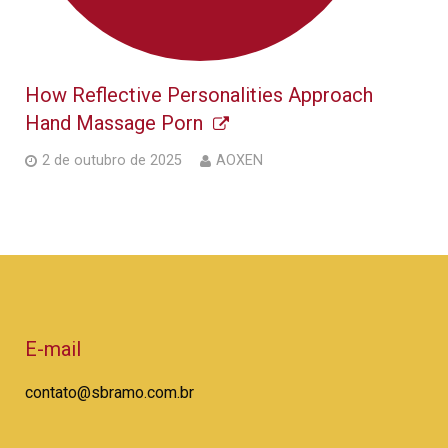
How Reflective Personalities Approach
Hand Massage Porn
2 de outubro de 2025
AOXEN
E-mail
contato@sbramo.com.br