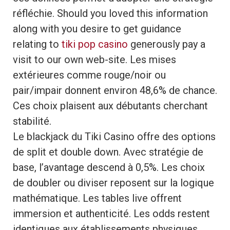
réfléchie. Should you loved this information
along with you desire to get guidance
relating to
tiki pop casino
generously pay a
visit to our own web-site. Les mises
extérieures comme rouge/noir ou
pair/impair donnent environ 48,6% de chance.
Ces choix plaisent aux débutants cherchant
stabilité.
Le blackjack du Tiki Casino offre des options
de split et double down. Avec stratégie de
base, l’avantage descend à 0,5%. Les choix
de doubler ou diviser reposent sur la logique
mathématique. Les tables live offrent
immersion et authenticité. Les odds restent
identiques aux établissements physiques.