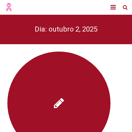
INÍCIO
Dia: outubro 2, 2025
A SBRAMO
EVENTOS
NOTÍCIAS
FALE CONOSCO