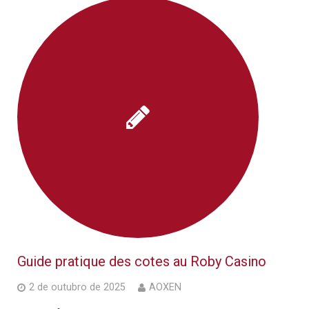
Guide pratique des cotes au Roby Casino
2 de outubro de 2025
AOXEN