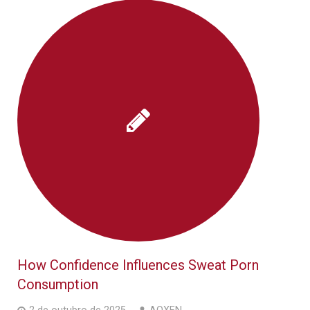
How Confidence Influences Sweat Porn
Consumption