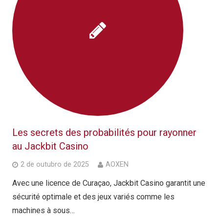
Les secrets des probabilités pour rayonner
au Jackbit Casino
2 de outubro de 2025
AOXEN
Avec une licence de Curaçao, Jackbit Casino garantit une
sécurité optimale et des jeux variés comme les
machines à sous…